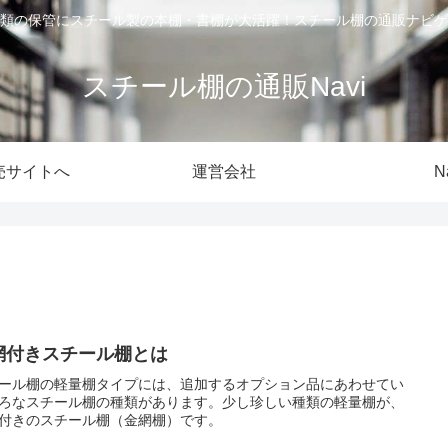
類の保管にスチール製の本棚・書棚が大活躍！スチール棚の通販ナビゲ
スチール棚の通販Navi
売サイトへ
運営会社
N
網付きスチール棚とは
ール棚の軽量棚タイプには、追加するオプション品にあわせてい
ろなスチール棚の種類があります。少し珍しい種類の軽量棚が、
付きのスチール棚（金網棚）です。