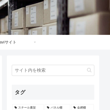
ーション
aviサイト
タグ
スチール書架
パネル棚
金網棚