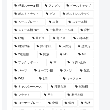
軽量スチール棚
アングル
ベースキャップ
ボルト・ナット
ビス
ボルトレスラック
ベースプレート
樹脂
スチール棚
スチール棚.com
中軽量スチール棚
背板
収納
皿ビス
角ビス
パネル板
耐震対策
揺れ防止
床固定
壁固定
2連結棚
開放
M6
M8
ブックサポート
本
コボレ止め
パーツ
オープン棚
スパナ
配色
W型
L型
キャスター
キャスターベース
移動台車
移動棚
フラット
平ら
奥行き側
コーナープレート
金網
網目
部材